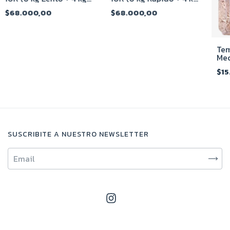
pastillas)
pastillas)
$68.000,00
$68.000,00
Tem
Mec
$15
SUSCRIBITE A NUESTRO NEWSLETTER